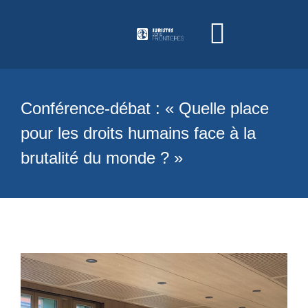
Skip
to
content
Toggle
Navigati
ACCUEIL
Conférence-débat : « Quelle place
pour les droits humains face à la
L’ASSOCIATION
brutalité du monde ? »
COLLOQUES
FORMATION
ACTIONS PASSÉES